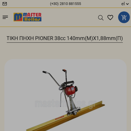
el
(+30) 2810 881555
ΝΗΤΙΚΗ ΠΗΧΗ PIONER 38cc 140mm(M)X1,88mm(Π)