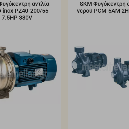
Φυγόκεντρη αντλία
SKM Φυγόκεντρη α
 inox PZ40-200/55
νερού PCM-5AM 2H
7.5HP 380V