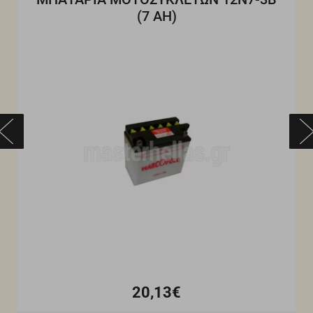
(7 ΑH)
20,13€