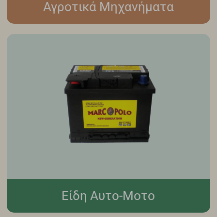
Αγροτικά Μηχανήματα
Είδη Αυτο-Μοτο