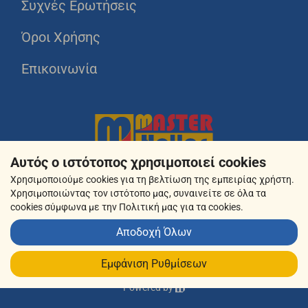
Συχνές Ερωτήσεις
Όροι Χρήσης
Επικοινωνία
Αυτός ο ιστότοπος χρησιμοποιεί cookies
Χρησιμοποιούμε cookies για τη βελτίωση της εμπειρίας χρήστη.
Χρησιμοποιώντας τον ιστότοπο μας, συναινείτε σε όλα τα
cookies σύμφωνα με την Πολιτική μας για τα cookies.
Αποδοχή Όλων
© 2026 masterhellas.gr
Εμφάνιση Ρυθμίσεων
Powered by